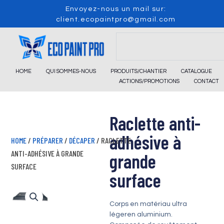
Skip
Envoyez-nous un mail sur:
to
client.ecopaintpro@gmail.com
content
Search
HOME
QUI SOMMES-NOUS
PRODUITS/CHANTIER
CATALOGUE
ACTIONS/PROMOTIONS
CONTACT
Raclette anti-
adhésive à
HOME
/
PRÉPARER
/
DÉCAPER
/ RACLETTE
ANTI-ADHÉSIVE À GRANDE
grande
SURFACE
surface
Corps en matériau ultra
légeren aluminium.