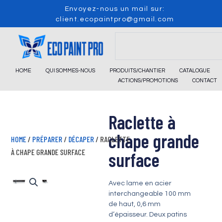
Skip
Envoyez-nous un mail sur:
to
client.ecopaintpro@gmail.com
content
Search
HOME
QUI SOMMES-NOUS
PRODUITS/CHANTIER
CATALOGUE
ACTIONS/PROMOTIONS
CONTACT
Raclette à
chape grande
HOME
/
PRÉPARER
/
DÉCAPER
/ RACLETTE
À CHAPE GRANDE SURFACE
surface
Avec lame en acier
interchangeable 100 mm
de haut, 0,6 mm
d’épaisseur. Deux patins