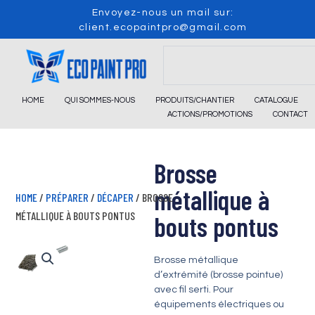
Skip
Envoyez-nous un mail sur:
to
client.ecopaintpro@gmail.com
content
Search
HOME
QUI SOMMES-NOUS
PRODUITS/CHANTIER
CATALOGUE
ACTIONS/PROMOTIONS
CONTACT
Brosse
métallique à
HOME
/
PRÉPARER
/
DÉCAPER
/ BROSSE
MÉTALLIQUE À BOUTS PONTUS
bouts pontus
Brosse métallique
d’extrémité (brosse pointue)
avec fil serti. Pour
équipements électriques ou