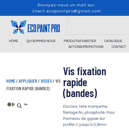
Skip
Envoyez-nous un mail sur:
to
client.ecopaintpro@gmail.com
content
Search
HOME
QUI SOMMES-NOUS
PRODUITS/CHANTIER
CATALOGUE
ACTIONS/PROMOTIONS
CONTACT
Vis fixation
rapide
HOME
/
APPLIQUER
/
VISSES
/ VIS
FIXATION RAPIDE (BANDES)
(bandes)
Durcies, tête trompette,
filetage fin, phosphaté. Pour
Panneau de gypse sur
profile C jusqu’à 0,9mm