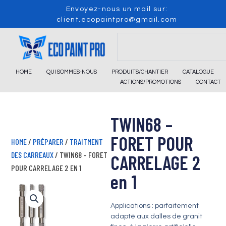
Skip
Envoyez-nous un mail sur:
to
client.ecopaintpro@gmail.com
content
Search
HOME
QUI SOMMES-NOUS
PRODUITS/CHANTIER
CATALOGUE
ACTIONS/PROMOTIONS
CONTACT
TWIN68 –
FORET POUR
HOME
/
PRÉPARER
/
TRAITMENT
DES CARREAUX
/ TWIN68 – FORET
CARRELAGE 2
POUR CARRELAGE 2 EN 1
en 1
Applications : parfaitement
adapté aux dalles de granit