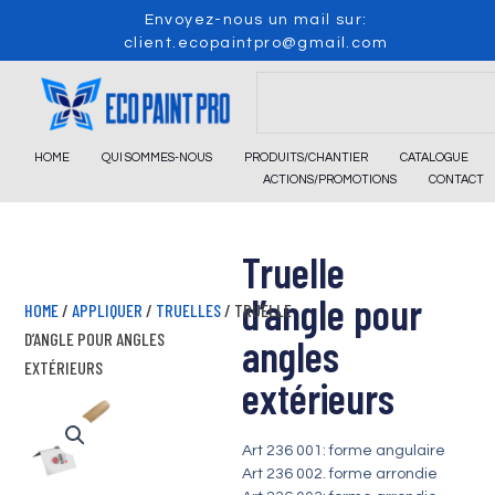
Skip
Envoyez-nous un mail sur:
to
client.ecopaintpro@gmail.com
content
Search
HOME
QUI SOMMES-NOUS
PRODUITS/CHANTIER
CATALOGUE
ACTIONS/PROMOTIONS
CONTACT
Truelle
d’angle pour
HOME
/
APPLIQUER
/
TRUELLES
/ TRUELLE
D’ANGLE POUR ANGLES
angles
EXTÉRIEURS
extérieurs
Art 236 001: forme angulaire
Art 236 002. forme arrondie