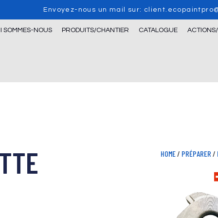
Envoyez-nous un mail sur: client.ecopaintpr
I SOMMES-NOUS
PRODUITS/CHANTIER
CATALOGUE
ACTIONS
ETTE
HOME
/
PRÉPARER
/