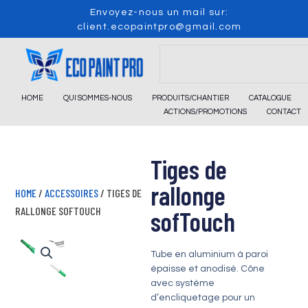
Skip
Envoyez-nous un mail sur:
to
client.ecopaintpro@gmail.com
content
Search
HOME
QUI SOMMES-NOUS
PRODUITS/CHANTIER
CATALOGUE
ACTIONS/PROMOTIONS
CONTACT
Tiges de
rallonge
HOME
/
ACCESSOIRES
/ TIGES DE
RALLONGE SOFTOUCH
sofTouch
Tube en aluminium à paroi
épaisse et anodisé. Cône
avec système
d’encliquetage pour un