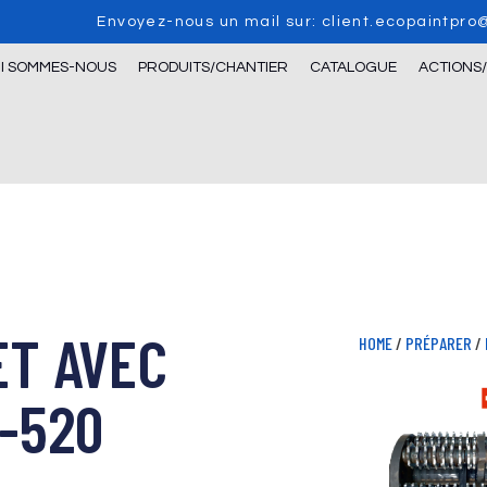
Envoyez-nous un mail sur: client.ecopaintpr
I SOMMES-NOUS
PRODUITS/CHANTIER
CATALOGUE
ACTIONS
T AVEC
HOME
/
PRÉPARER
/
-520