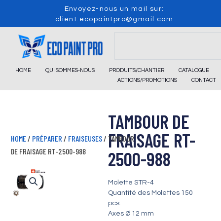
Skip
Envoyez-nous un mail sur:
to
client.ecopaintpro@gmail.com
content
Search
HOME
QUI SOMMES-NOUS
PRODUITS/CHANTIER
CATALOGUE
ACTIONS/PROMOTIONS
CONTACT
TAMBOUR DE
FRAISAGE RT-
HOME
/
PRÉPARER
/
FRAISEUSES
/ TAMBOUR
DE FRAISAGE RT-2500-988
2500-988
Molette STR-4
Quantité des Molettes 150
pcs.
Axes Ø 12 mm