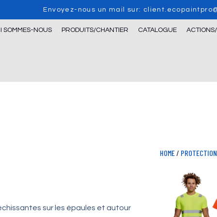
Envoyez-nous un mail sur: client.ecopaintpr
I SOMMES-NOUS
PRODUITS/CHANTIER
CATALOGUE
ACTIONS
HOME
/
PROTECTION 
échissantes sur les épaules et autour