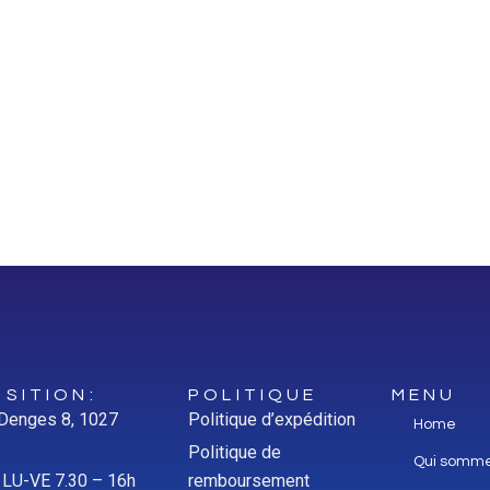
SITION:
POLITIQUE
MENU
 Denges 8, 1027
Politique d’expédition
Home
Politique de
Qui somm
: LU-VE 7.30 – 16h
remboursement