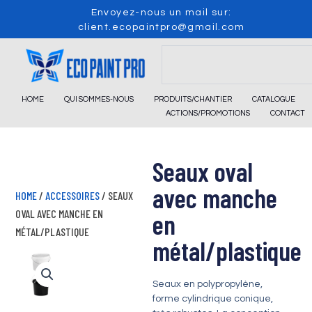
Skip
Envoyez-nous un mail sur:
to
client.ecopaintpro@gmail.com
content
Search
HOME
QUI SOMMES-NOUS
PRODUITS/CHANTIER
CATALOGUE
ACTIONS/PROMOTIONS
CONTACT
Seaux oval
avec manche
HOME
/
ACCESSOIRES
/ SEAUX
OVAL AVEC MANCHE EN
en
MÉTAL/PLASTIQUE
métal/plastique
Seaux en polypropylène,
forme cylindrique conique,