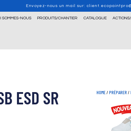
Envoyez-nous un mail sur: client.ecopaintpr
I SOMMES-NOUS
PRODUITS/CHANTIER
CATALOGUE
ACTIONS
SB ESD SR
HOME
/
PRÉPARER
/