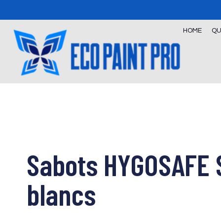
Skip
to
content
HOME
QU
Sabots HYGOSAFE 
blancs