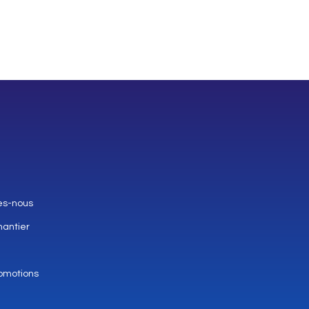
es-nous
hantier
omotions