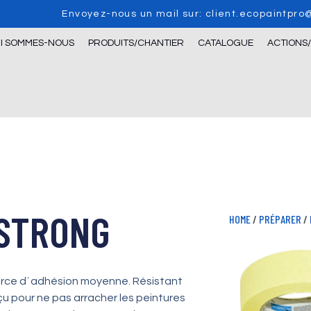
Envoyez-nous un mail sur: client.ecopaintpr
I SOMMES-NOUS
PRODUITS/CHANTIER
CATALOGUE
ACTIONS
 STRONG
HOME
/
PRÉPARER
/
orce d´adhésion moyenne. Résistant
çu pour ne pas arracher les peintures