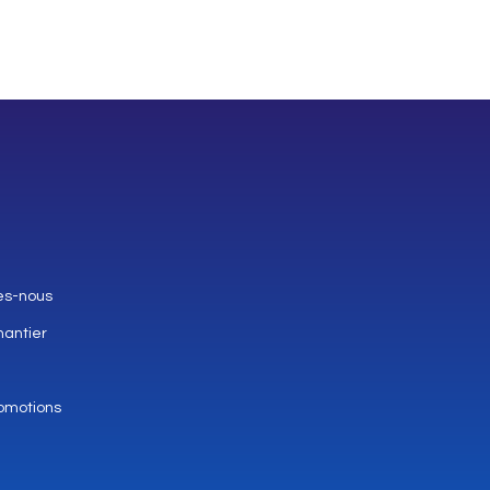
es-nous
hantier
omotions