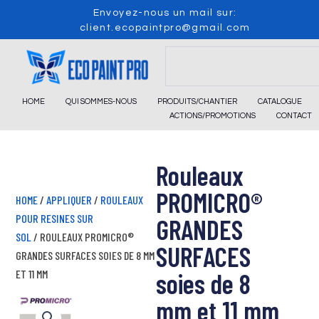
Skip
Envoyez-nous un mail sur:
to
client.ecopaintpro@gmail.com
content
Search
HOME
QUI SOMMES-NOUS
PRODUITS/CHANTIER
CATALOGUE
ACTIONS/PROMOTIONS
CONTACT
Rouleaux
PROMICRO®
HOME
/
APPLIQUER
/
ROULEAUX
POUR RESINES SUR
GRANDES
SOL
/ ROULEAUX PROMICRO®
SURFACES
GRANDES SURFACES SOIES DE 8 MM
ET 11 MM
soies de 8
mm et 11 mm