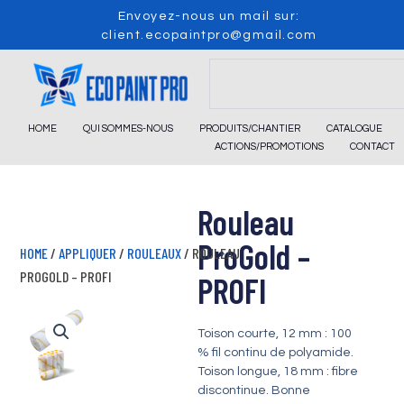
Skip
Envoyez-nous un mail sur:
to
client.ecopaintpro@gmail.com
content
Search
HOME
QUI SOMMES-NOUS
PRODUITS/CHANTIER
CATALOGUE
ACTIONS/PROMOTIONS
CONTACT
Rouleau
ProGold –
HOME
/
APPLIQUER
/
ROULEAUX
/ ROULEAU
PROGOLD – PROFI
PROFI
Toison courte, 12 mm : 100
% fil continu de polyamide.
Toison longue, 18 mm : fibre
discontinue. Bonne