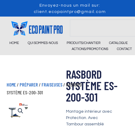
Skip
Envoyez-nous un mail sur:
to
client.ecopaintpro@gmail.com
content
Search
HOME
QUI SOMMES-NOUS
PRODUITS/CHANTIER
CATALOGUE
ACTIONS/PROMOTIONS
CONTACT
RASBORD
SYSTÈME ES-
HOME
/
PRÉPARER
/
FRAISEUSES
/ RASBORD
SYSTÈME ES-200-301
200-301
Montage intérieur avec
Protection. Avec
Tambour assemblé