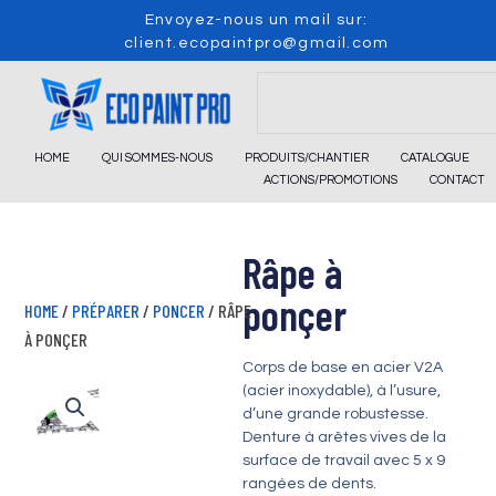
Skip
Envoyez-nous un mail sur:
to
client.ecopaintpro@gmail.com
content
Search
HOME
QUI SOMMES-NOUS
PRODUITS/CHANTIER
CATALOGUE
ACTIONS/PROMOTIONS
CONTACT
Râpe à
ponçer
HOME
/
PRÉPARER
/
PONCER
/ RÂPE
À PONÇER
Corps de base en acier V2A
(acier inoxydable), à l’usure,
d’une grande robustesse.
Denture à arêtes vives de la
surface de travail avec 5 x 9
rangées de dents.