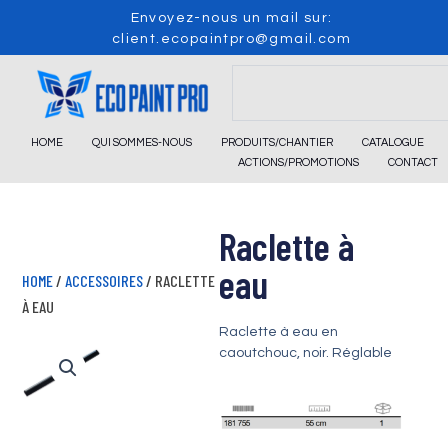
Skip
Envoyez-nous un mail sur:
to
client.ecopaintpro@gmail.com
content
Search
HOME
QUI SOMMES-NOUS
PRODUITS/CHANTIER
CATALOGUE
ACTIONS/PROMOTIONS
CONTACT
Raclette à
eau
HOME
/
ACCESSOIRES
/ RACLETTE
À EAU
Raclette à eau en
caoutchouc, noir. Réglable