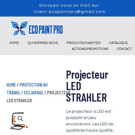
Skip
Envoyez-nous un mail sur:
to
client.ecopaintpro@gmail.com
content
Search
HOME
QUI SOMMES-NOUS
PRODUITS/CHANTIER
CATALOGUE
ACTIONS/PROMOTIONS
CONTACT
Projecteur
LED
HOME
/
PROTECTION AU
TRAVAIL
/
ECLAIRAGE
/ PROJECTEUR
STRAHLER
LED STRAHLER
Le projecteur à LED est
puissant et peu
encombrant. Les LED de
qualitéde haute qualité,