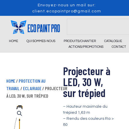
Skip
Envoyez-nous un mail sur:
to
client.ecopaintpro@gmail.com
content
Search
HOME
QUI SOMMES-NOUS
PRODUITS/CHANTIER
CATALOGUE
ACTIONS/PROMOTIONS
CONTACT
Projecteur à
LED, 30 W,
HOME
/
PROTECTION AU
TRAVAIL
/
ECLAIRAGE
/ PROJECTEUR
sur trépied
À LED, 30 W, SUR TRÉPIED
– Hauteur maximale du
trépied 1,63 m
– Rendu des couleurs Ra >
80