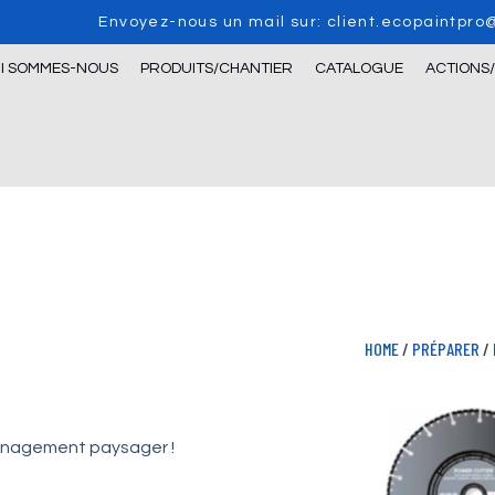
Envoyez-nous un mail sur: client.ecopaintpr
I SOMMES-NOUS
PRODUITS/CHANTIER
CATALOGUE
ACTIONS
HOME
/
PRÉPARER
/
aménagement paysager !