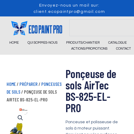
Skip
Envoyez-nous un mail sur:
to
client.ecopaintpro@gmail.com
content
Search
HOME
QUI SOMMES-NOUS
PRODUITS/CHANTIER
CATALOGUE
ACTIONS/PROMOTIONS
CONTACT
Ponçeuse de
sols AirTec
HOME
/
PRÉPARER
/
PONCEUSES
DE SOLS
/ PONÇEUSE DE SOLS
BS-825-EL-
AIRTEC BS-825-EL-PRO
PRO
Ponceuse et polisseuse de
sols à moteur puissant.