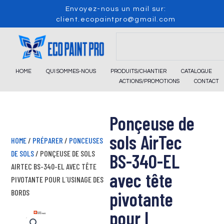
Skip
Envoyez-nous un mail sur:
to
client.ecopaintpro@gmail.com
content
Search
HOME
QUI SOMMES-NOUS
PRODUITS/CHANTIER
CATALOGUE
ACTIONS/PROMOTIONS
CONTACT
Ponçeuse de
sols AirTec
HOME
/
PRÉPARER
/
PONCEUSES
DE SOLS
/ PONÇEUSE DE SOLS
BS-340-EL
AIRTEC BS-340-EL AVEC TÊTE
avec tête
PIVOTANTE POUR L´USINAGE DES
BORDS
pivotante
pour l