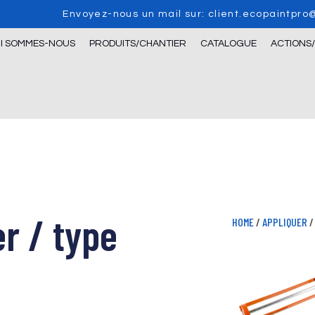
Envoyez-nous un mail sur: client.ecopaintpr
I SOMMES-NOUS
PRODUITS/CHANTIER
CATALOGUE
ACTIONS
er / type
HOME
/
APPLIQUER