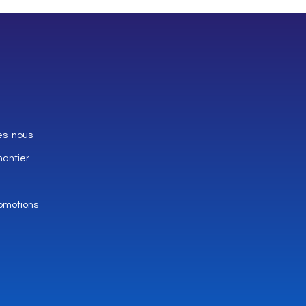
es-nous
hantier
omotions