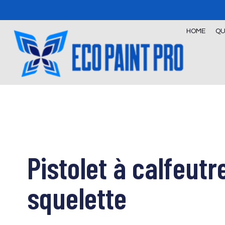
Skip
to
content
HOME
QU
Pistolet à calfeutr
squelette