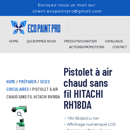
Skip
Envoyez-nous un mail sur:
to
client.ecopaintpro@gmail.com
content
Search
HOME
QUI SOMMES-NOUS
PRODUITS/CHANTIER
CATALOGUE
ACTIONS/PROMOTIONS
CONTACT
Pistolet à air
chaud sans
HOME
/
PRÉPARER
/
SCIES
CIRCULAIRES
/ PISTOLET À AIR
fil HITACHI
CHAUD SANS FIL HITACHI RH18DA
RH18DA
– 18V (Basic) Li-ion
– Affichage numérique LCD