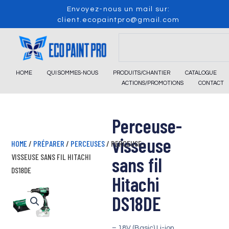
Skip
Envoyez-nous un mail sur:
to
client.ecopaintpro@gmail.com
content
Search
HOME
QUI SOMMES-NOUS
PRODUITS/CHANTIER
CATALOGUE
ACTIONS/PROMOTIONS
CONTACT
Perceuse-
visseuse
HOME
/
PRÉPARER
/
PERCEUSES
/ PERCEUSE-
VISSEUSE SANS FIL HITACHI
sans fil
DS18DE
Hitachi
DS18DE
– 18V (Basic) Li-ion