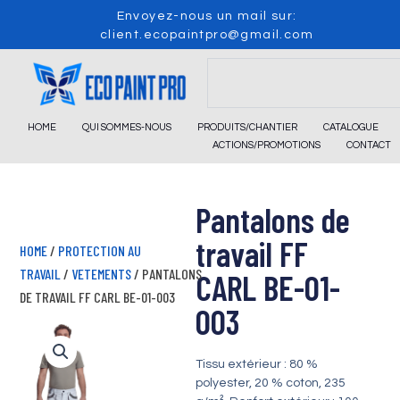
Skip
Envoyez-nous un mail sur:
to
client.ecopaintpro@gmail.com
content
Search
HOME
QUI SOMMES-NOUS
PRODUITS/CHANTIER
CATALOGUE
ACTIONS/PROMOTIONS
CONTACT
Pantalons de
travail FF
HOME
/
PROTECTION AU
TRAVAIL
/
VETEMENTS
/ PANTALONS
CARL BE-01-
DE TRAVAIL FF CARL BE-01-003
003
Tissu extérieur : 80 %
polyester, 20 % coton, 235