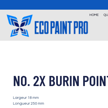
Skip
to
content
HOME
QU
NO. 2X BURIN POI
Largeur 18 mm
Longueur 250 mm