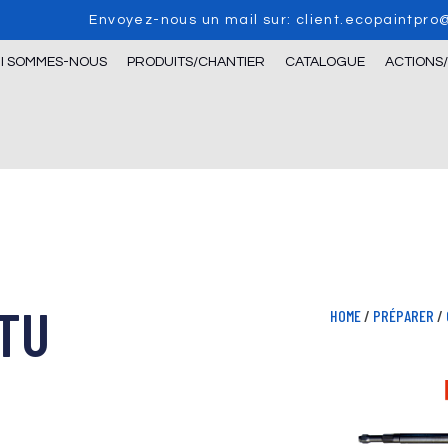
Envoyez-nous un mail sur: client.ecopaintpr
I SOMMES-NOUS
PRODUITS/CHANTIER
CATALOGUE
ACTIONS
NTU
HOME
/
PRÉPARER
/