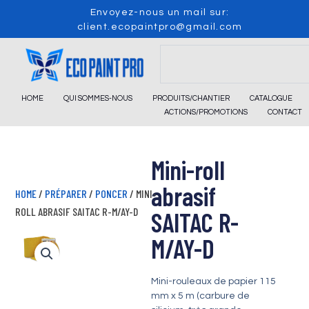
Skip
Envoyez-nous un mail sur:
to
client.ecopaintpro@gmail.com
content
Search
HOME
QUI SOMMES-NOUS
PRODUITS/CHANTIER
CATALOGUE
ACTIONS/PROMOTIONS
CONTACT
Mini-roll
abrasif
HOME
/
PRÉPARER
/
PONCER
/ MINI-
ROLL ABRASIF SAITAC R-M/AY-D
SAITAC R-
M/AY-D
Mini-rouleaux de papier 115
mm x 5 m (carbure de