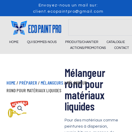
Skip
Envoyez-nous un mail sur:
to
client.ecopaintpro@gmail.com
content
Search
HOME
QUI SOMMES-NOUS
PRODUITS/CHANTIER
CATALOGUE
ACTIONS/PROMOTIONS
CONTACT
Mélangeur
rond pour
HOME
/
PRÉPARER
/
MÉLANGEURS
/ MÉLANGEUR
ROND POUR MATÉRIAUX LIQUIDES
matériaux
liquides
Pour des matériaux comme
peintures à dispersion,