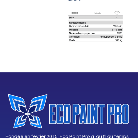
Fondée en février 2015, Eco Paint Pro a, au fil du temps,