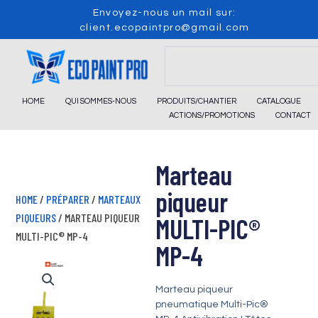
Skip
Envoyez-nous un mail sur:
to
client.ecopaintpro@gmail.com
content
Search
HOME
QUI SOMMES-NOUS
PRODUITS/CHANTIER
CATALOGUE
ACTIONS/PROMOTIONS
CONTACT
Marteau
piqueur
HOME
/
PRÉPARER
/
MARTEAUX
PIQUEURS
/ MARTEAU PIQUEUR
MULTI-PIC®
MULTI-PIC® MP-4
MP-4
Marteau piqueur
pneumatique Multi-Pic®