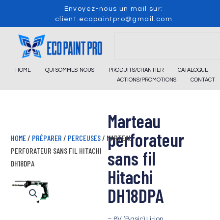
Skip
Envoyez-nous un mail sur:
to
client.ecopaintpro@gmail.com
content
Search
HOME
QUI SOMMES-NOUS
PRODUITS/CHANTIER
CATALOGUE
ACTIONS/PROMOTIONS
CONTACT
Marteau
perforateur
HOME
/
PRÉPARER
/
PERCEUSES
/ MARTEAU
PERFORATEUR SANS FIL HITACHI
sans fil
DH18DPA
Hitachi
DH18DPA
– 8V (Basic) Li-ion