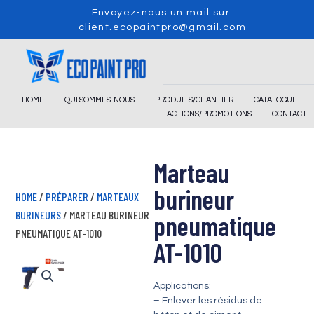
Skip
Envoyez-nous un mail sur:
to
client.ecopaintpro@gmail.com
content
Search
HOME
QUI SOMMES-NOUS
PRODUITS/CHANTIER
CATALOGUE
ACTIONS/PROMOTIONS
CONTACT
Marteau
burineur
HOME
/
PRÉPARER
/
MARTEAUX
BURINEURS
/ MARTEAU BURINEUR
pneumatique
PNEUMATIQUE AT-1010
AT-1010
Applications:
– Enlever les résidus de