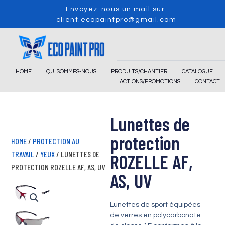
Skip
Envoyez-nous un mail sur:
to
client.ecopaintpro@gmail.com
content
Search
HOME
QUI SOMMES-NOUS
PRODUITS/CHANTIER
CATALOGUE
ACTIONS/PROMOTIONS
CONTACT
Lunettes de
protection
HOME
/
PROTECTION AU
TRAVAIL
/
YEUX
/ LUNETTES DE
ROZELLE AF,
PROTECTION ROZELLE AF, AS, UV
AS, UV
Lunettes de sport équipées
de verres en polycarbonate