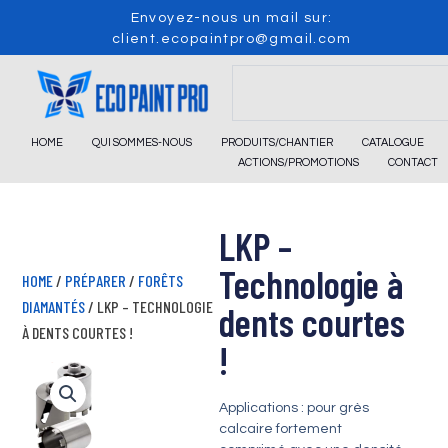
Skip
Envoyez-nous un mail sur:
to
client.ecopaintpro@gmail.com
content
Search
HOME
QUI SOMMES-NOUS
PRODUITS/CHANTIER
CATALOGUE
ACTIONS/PROMOTIONS
CONTACT
LKP –
Technologie à
HOME
/
PRÉPARER
/
FORÊTS
DIAMANTÉS
/ LKP – TECHNOLOGIE
dents courtes
À DENTS COURTES !
!
Applications : pour grès
calcaire fortement