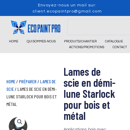
Skip
Envoyez-nous un mail sur:
to
client.ecopaintpro@gmail.com
content
Search
HOME
QUI SOMMES-NOUS
PRODUITS/CHANTIER
CATALOGUE
ACTIONS/PROMOTIONS
CONTACT
Lames de
scie en démi-
HOME
/
PRÉPARER
/
LAMES DE
SCIE
/ LAMES DE SCIE EN DÉMI-
lune Starlock
LUNE STARLOCK POUR BOIS ET
pour bois et
MÉTAL
métal
Applications: bois avec