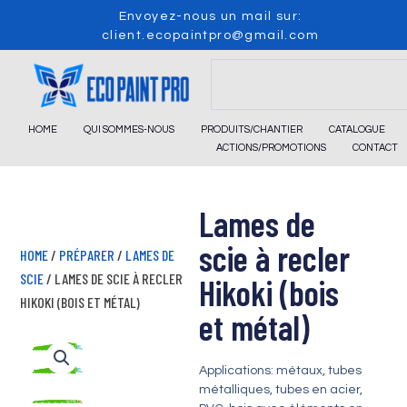
Skip
Envoyez-nous un mail sur:
to
client.ecopaintpro@gmail.com
content
Search
HOME
QUI SOMMES-NOUS
PRODUITS/CHANTIER
CATALOGUE
ACTIONS/PROMOTIONS
CONTACT
Lames de
scie à recler
HOME
/
PRÉPARER
/
LAMES DE
SCIE
/ LAMES DE SCIE À RECLER
Hikoki (bois
HIKOKI (BOIS ET MÉTAL)
et métal)
Applications: métaux, tubes
métalliques, tubes en acier,