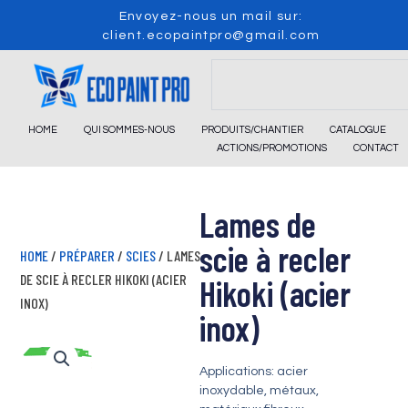
Skip
Envoyez-nous un mail sur:
to
client.ecopaintpro@gmail.com
content
Search
HOME
QUI SOMMES-NOUS
PRODUITS/CHANTIER
CATALOGUE
ACTIONS/PROMOTIONS
CONTACT
Lames de
scie à recler
HOME
/
PRÉPARER
/
SCIES
/ LAMES
DE SCIE À RECLER HIKOKI (ACIER
Hikoki (acier
INOX)
inox)
Applications: acier
inoxydable, métaux,