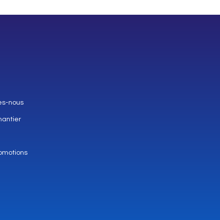
es-nous
hantier
omotions