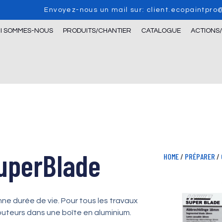
Envoyez-nous un mail sur: client.ecopaintpr
I SOMMES-NOUS
PRODUITS/CHANTIER
CATALOGUE
ACTIONS
uperBlade
HOME
/
PRÉPARER
/
ne durée de vie. Pour tous les travaux
buteurs dans une boîte en aluminium.