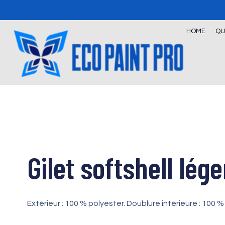
Skip
to
content
HOME
QU
Gilet softshell lé
Extérieur : 100 % polyester. Doublure intérieure : 100 %