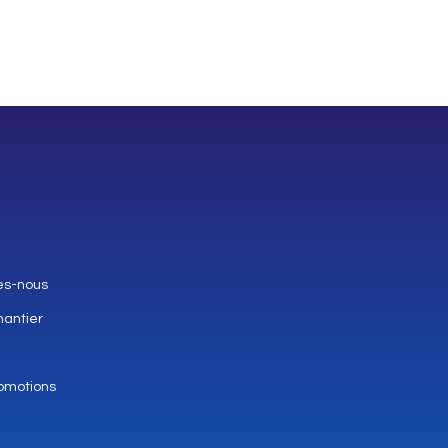
es-nous
hantier
omotions