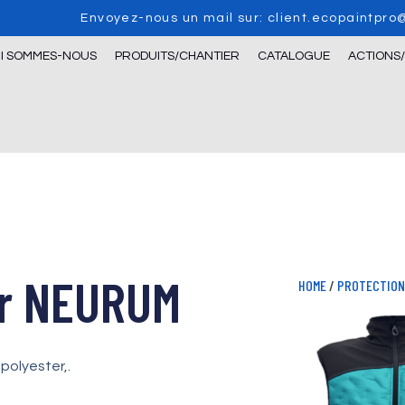
Envoyez-nous un mail sur: client.ecopaintpr
I SOMMES-NOUS
PRODUITS/CHANTIER
CATALOGUE
ACTIONS
ger NEURUM
HOME
/
PROTECTION 
 polyester,.