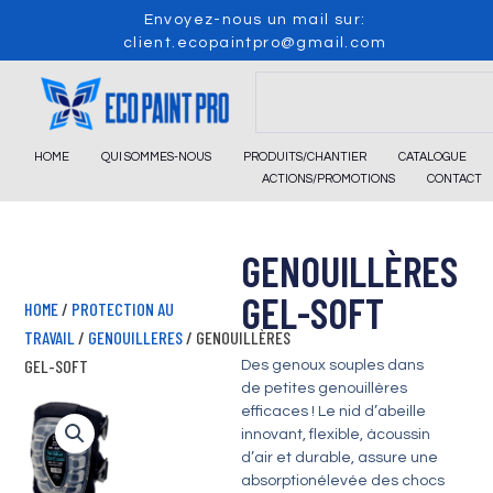
Skip
Envoyez-nous un mail sur:
to
client.ecopaintpro@gmail.com
content
Search
HOME
QUI SOMMES-NOUS
PRODUITS/CHANTIER
CATALOGUE
ACTIONS/PROMOTIONS
CONTACT
GENOUILLÈRES
GEL-SOFT
HOME
/
PROTECTION AU
TRAVAIL
/
GENOUILLERES
/ GENOUILLÈRES
GEL-SOFT
Des genoux souples dans
de petites genouillères
efficaces ! Le nid d’abeille
innovant, flexible, àcoussin
d’air et durable, assure une
absorptionélevée des chocs