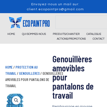
Skip
Envoyez-nous un mail sur:
to
client.ecopaintpro@gmail.com
content
Search
HOME
QUI SOMMES-NOUS
PRODUITS/CHANTIER
CATALOGUE
ACTIONS/PROMOTIONS
CONTACT
Genouillères
amovibles
HOME
/
PROTECTION AU
TRAVAIL
/
GENOUILLERES
/ GENOUILLÈRES
pour
AMOVIBLES POUR PANTALONS DE
pantalons de
TRAVAIL
travail
Rembourrage en mousse