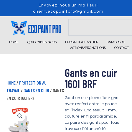
Skip
Envoyez-nous un mail sur:
to
client.ecopaintpro@gmail.com
content
Search
HOME
QUI SOMMES-NOUS
PRODUITS/CHANTIER
CATALOGUE
ACTIONS/PROMOTIONS
CONTACT
Gants en cuir
160I BRF
HOME
/
PROTECTION AU
TRAVAIL
/
GANTS EN CUIR
/ GANTS
EN CUIR 160I BRF
Gant en cuir pleine fleur gris
avec renfort entre le pouce
et l´index. Epaisseur: 1 mm,
couture en fil paraaramide.
La paire des gants pour tous
travaux d´étanchéité,