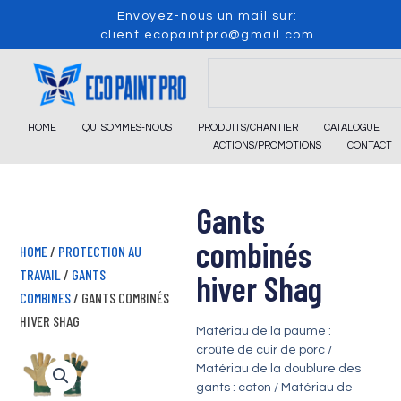
Skip
Envoyez-nous un mail sur:
to
client.ecopaintpro@gmail.com
content
Search
HOME
QUI SOMMES-NOUS
PRODUITS/CHANTIER
CATALOGUE
ACTIONS/PROMOTIONS
CONTACT
Gants
combinés
HOME
/
PROTECTION AU
TRAVAIL
/
GANTS
hiver Shag
COMBINES
/ GANTS COMBINÉS
HIVER SHAG
Matériau de la paume :
croûte de cuir de porc /
Matériau de la doublure des
gants : coton / Matériau de