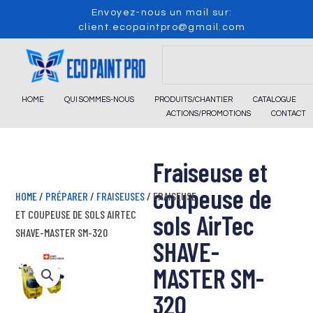
Skip
Envoyez-nous un mail sur:
to
client.ecopaintpro@gmail.com
content
Search
HOME
QUI SOMMES-NOUS
PRODUITS/CHANTIER
CATALOGUE
ACTIONS/PROMOTIONS
CONTACT
Fraiseuse et
coupeuse de
HOME
/
PRÉPARER
/
FRAISEUSES
/ FRAISEUSE
ET COUPEUSE DE SOLS AIRTEC
sols AirTec
SHAVE-MASTER SM-320
SHAVE-
MASTER SM-
320