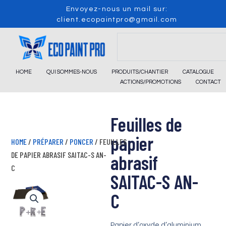
Skip
Envoyez-nous un mail sur:
to
client.ecopaintpro@gmail.com
content
Search
HOME
QUI SOMMES-NOUS
PRODUITS/CHANTIER
CATALOGUE
ACTIONS/PROMOTIONS
CONTACT
Feuilles de
papier
HOME
/
PRÉPARER
/
PONCER
/ FEUILLES
DE PAPIER ABRASIF SAITAC-S AN-
abrasif
C
SAITAC-S AN-
C
Papier d’oxyde d’aluminium