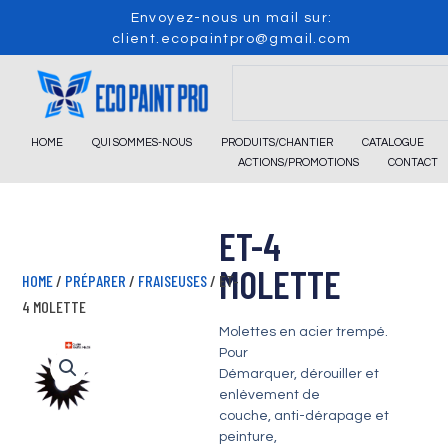
Skip
Envoyez-nous un mail sur:
to
client.ecopaintpro@gmail.com
content
Search
HOME
QUI SOMMES-NOUS
PRODUITS/CHANTIER
CATALOGUE
ACTIONS/PROMOTIONS
CONTACT
ET-4
MOLETTE
HOME
/
PRÉPARER
/
FRAISEUSES
/ ET-
4 MOLETTE
Molettes en acier trempé.
Pour
Démarquer, dérouiller et
enlèvement de
couche, anti-dérapage et
peinture,