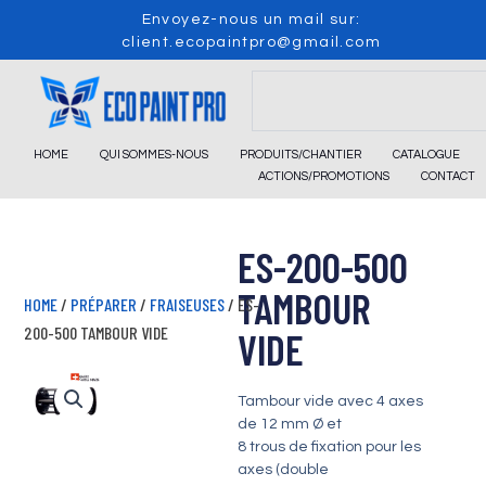
Skip
Envoyez-nous un mail sur:
to
client.ecopaintpro@gmail.com
content
Search
HOME
QUI SOMMES-NOUS
PRODUITS/CHANTIER
CATALOGUE
ACTIONS/PROMOTIONS
CONTACT
ES-200-500
TAMBOUR
HOME
/
PRÉPARER
/
FRAISEUSES
/ ES-
200-500 TAMBOUR VIDE
VIDE
Tambour vide avec 4 axes
de 12 mm Ø et
8 trous de fixation pour les
axes (double