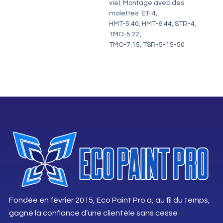
vie). Montage avec des
molettes: ET-4,
HMT-5.40, HMT-6.44, STR-4,
TMO-5.22,
TMO-7.15, TSR-5-15-50
Fondée en février 2015, Eco Paint Pro a, au fil du temps,
gagné la confiance d’une clientèle sans cesse