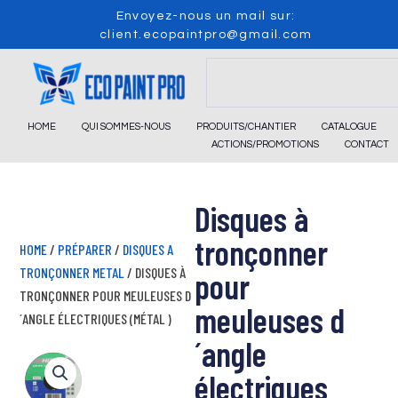
Skip
Envoyez-nous un mail sur:
to
client.ecopaintpro@gmail.com
content
Search
HOME
QUI SOMMES-NOUS
PRODUITS/CHANTIER
CATALOGUE
ACTIONS/PROMOTIONS
CONTACT
Disques à
tronçonner
HOME
/
PRÉPARER
/
DISQUES A
TRONÇONNER METAL
/ DISQUES À
pour
TRONÇONNER POUR MEULEUSES D
meuleuses d
´ANGLE ÉLECTRIQUES (MÉTAL )
´angle
électriques